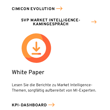
CIMICON EVOLUTION
SVP MARKET INTELLIGENCE-
KAMINGESPRÄCH
Mit dem Absenden willigen Sie ein, dass die SVP
Deutschland AG Ihre angegebenen Kontaktdaten
elektronisch erhebt, speichert und evtl. verarbeitet.
Weitere Informationen finden Sie in unserer
Datenschutzerklärung
.
White Paper
Lesen Sie die Berichte zu Market Intelligence-
Themen, sorgfältig aufbereitet von MI-Experten.
KPI-DASHBOARD