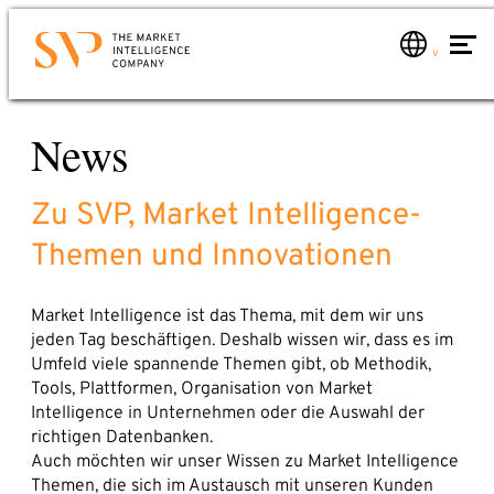
Zum
Hauptinhalt
springen
Kontakt
News
Leistungen
Sie möchten wissen, wie Sie Market Intelligence für
Leistungen im Überblick
Ihr Unternehmen nutzen können? Oder mehr über
Zu SVP, Market Intelligence-
Marktanalysen
uns erfahren?
Mail oder Anruf genügt. Wir werden uns umgehend
Themen und Innovationen
Marktmonitoring global
bei Ihnen melden.
Marktberatung
Telefon: +49 6221 – 914 00 0
Market Intelligence ist das Thema, mit dem wir uns
MI-Schulung
E-Mail: service@svp.de
jeden Tag beschäftigen. Deshalb wissen wir, dass es im
Branchen
Umfeld viele spannende Themen gibt, ob Methodik,
Tools, Plattformen, Organisation von Market
Schreiben Sie uns!
Über uns
Intelligence in Unternehmen oder die Auswahl der
SVP-Team
richtigen Datenbanken.
Name*
Auch möchten wir unser Wissen zu Market Intelligence
Market Intelligence
Themen, die sich im Austausch mit unseren Kunden