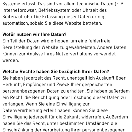
Systeme erfasst. Das sind vor allem technische Daten (z. B.
Internetbrowser, Betriebssystem oder Uhrzeit des
Seitenaufrufs). Die Erfassung dieser Daten erfolgt
automatisch, sobald Sie diese Website betreten.
Mit dem Absenden willigen Sie ein, dass die SVP
Wofür nutzen wir Ihre Daten?
Deutschland AG Ihre angegebenen Kontaktdaten
Ein Teil der Daten wird erhoben, um eine fehlerfreie
elektronisch erhebt, speichert und evtl. verarbeitet.
Bereitstellung der Website zu gewährleisten. Andere Daten
können zur Analyse Ihres Nutzerverhaltens verwendet
Weitere Informationen finden Sie in unserer
werden.
Datenschutzerklärung
.
Welche Rechte haben Sie bezüglich Ihrer Daten?
Sie müssen den Inhalt von
reCAPTCHA
laden, um das
Sie haben jederzeit das Recht, unentgeltlich Auskunft über
Formular abzuschicken. Bitte beachten Sie, dass dabei
Herkunft, Empfänger und Zweck Ihrer gespeicherten
Daten mit Drittanbietern ausgetauscht werden.
personenbezogenen Daten zu erhalten. Sie haben außerdem
Mehr Informationen
ein Recht, die Berichtigung oder Löschung dieser Daten zu
Inhalt entsperren
verlangen. Wenn Sie eine Einwilligung zur
Datenverarbeitung erteilt haben, können Sie diese
Erforderlichen Service akzeptieren und
Einwilligung jederzeit für die Zukunft widerrufen. Außerdem
Inhalte entsperren
haben Sie das Recht, unter bestimmten Umständen die
Einschränkung der Verarbeitung Ihrer personenbezogenen