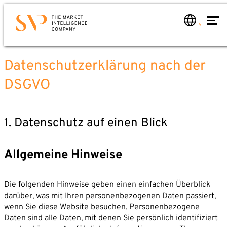
Zum
Hauptinhalt
springen
Kontakt
Datenschutzerklärung nach der
Leistungen
Sie möchten wissen, wie Sie Market Intelligence für
DSGVO
Leistungen im Überblick
Ihr Unternehmen nutzen können? Oder mehr über
Marktanalysen
uns erfahren?
Mail oder Anruf genügt. Wir werden uns umgehend
Marktmonitoring global
1. Datenschutz auf einen Blick
bei Ihnen melden.
Marktberatung
Telefon: +49 6221 – 914 00 0
MI-Schulung
E-Mail: service@svp.de
Allgemeine Hinweise
Branchen
Schreiben Sie uns!
Die folgenden Hinweise geben einen einfachen Überblick
Über uns
darüber, was mit Ihren personenbezogenen Daten passiert,
SVP-Team
wenn Sie diese Website besuchen. Personenbezogene
Name*
Market Intelligence
Daten sind alle Daten, mit denen Sie persönlich identifiziert