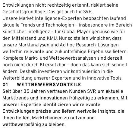
Wettbewerber und interessante Innovationen und
Entwicklungen nicht rechtzeitig erkennt, riskiert seine
sondern auch das Identifizieren von Innovationen.
Start-ups im Blick haben und agieren können, statt
Geschäftsgrundlage. Das gilt auch für SVP.
Somit kann man immer rechtzeitig auf Veränderungen
nur zu reagieren.
Unsere Market Intelligence-Experten beobachten laufend
reagieren. Und auch dem Ansatz oder der Eingebung
Business Development und Produktmanagement
aktuelle Trends und Technologien – insbesondere im Bereich
für Neu- und Weiterentwicklung ist damit eine breite
künstlicher Intelligenz – für Global Player genauso wie für
profitieren von neuen Ideen, die Ansätze für die
Basis gegeben.
den Mittelstand und KMU. Nur so stellen wir sicher, dass
eigene Produktentwicklung bieten.
unsere Marktanalysen und Ad hoc Research-Lösungen
weiterhin relevante und zukunftsfähige Ergebnisse liefern.
Komplexe Markt- und Wettbewerbsanalysen sind derzeit
noch nicht durch KI ersetzbar – doch das kann sich schnell
ändern. Deshalb investieren wir kontinuierlich in die
Weiterbildung unserer Experten und in innovative Tools.
01
WETTBEWERBSVORTEILE
Seit über 35 Jahren vertrauen Kunden SVP, um aktuelle
Markttrends und Innovationen frühzeitig zu erkennen. Mit
unserer Expertise identifizieren wir relevante
Entwicklungen präzise und liefern wertvolle Insights, die
Ihnen helfen, Marktchancen zu nutzen und
wettbewerbsfähig zu bleiben.