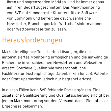
Partner
Ihren und angrenzenden Märkten. Und ist immer genau
auf Ihren Bedarf zugeschnitten. Das Marktmonitoring
Karriere
Unternehmen*
von SVP nutzt modernste KI-unterstützte Software
News
von Comintelli und befreit Sie davon, zahlreiche
Newsletter, Branchenportale, Wirtschaftsinformationen
Kontakt
E-Mail-Adresse*
oder Wettbewerbsseiten zu lesen.
Herausforderungen
Telefon*
Market Intelligence-Tools bieten Lösungen, die ein
automatisiertes Monitoring ermöglichen und die aufwändige
Recherche in verschiedenen Newslettern und Webseiten
Nachricht
ersetzt. Spezielle Quellen wie wissenschaftliche
Fachliteratur, kostenpflichtige Datenbanken für z. B. Patente
oder Start-ups werden jedoch nur begrenzt erfasst.
In diesen Fällen kann SVP fehlende Parts ergänzen. Eine
zusätzliche Qualifizierung und Qualitätssicherung erfolgt bei
jedem Marktmonitoring vor dem Versand, damit Sie optimale
Ergebnisse bekommen.