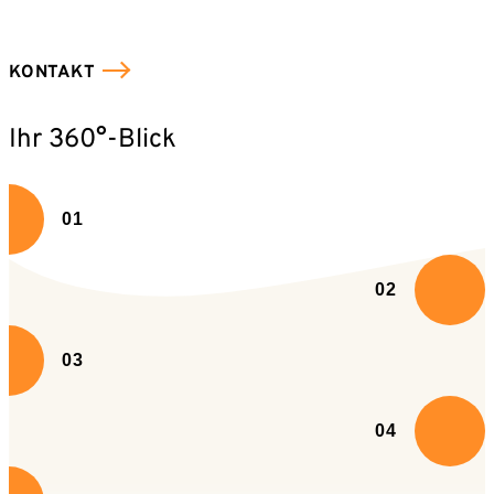
KONTAKT
Mit dem Absenden willigen Sie ein, dass die SVP
Ihr 360°-Blick
Deutschland AG Ihre angegebenen Kontaktdaten
elektronisch erhebt, speichert und evtl. verarbeitet.
Weitere Informationen finden Sie in unserer
01
Datenschutzerklärung
.
02
03
04