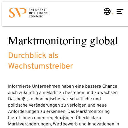
Zum
Hauptinhalt
springen
Kontakt
Marktmonitoring global
Leistungen
Sie möchten wissen, wie Sie Market Intelligence für
Leistungen im Überblick
Ihr Unternehmen nutzen können? Oder mehr über
Durchblick als
Marktanalysen
uns erfahren?
Mail oder Anruf genügt. Wir werden uns umgehend
Wachstumstreiber
Marktmonitoring global
bei Ihnen melden.
Marktberatung
Telefon: +49 6221 – 914 00 0
MI-Schulung
E-Mail: service@svp.de
Informierte Unternehmen haben eine bessere Chance
auch zukünftig am Markt zu bestehen und zu wachsen.
Branchen
Das heißt, technologische, wirtschaftliche und
Schreiben Sie uns!
Über uns
politische Veränderungen zu verfolgen und neue
SVP-Team
Anforderungen zu erkennen. Das Marktmonitoring
bietet Ihnen einen regelmäßigen Überblick zu
Name*
Market Intelligence
Marktveränderungen, Wettbewerb und Innovationen in