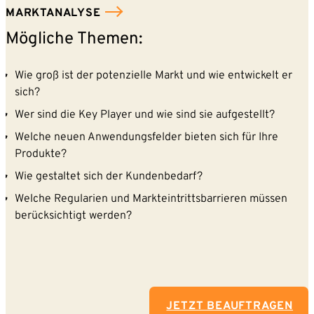
MARKTANALYSE
Mögliche Themen:
Wie groß ist der potenzielle Markt und wie entwickelt er
Mit dem Absenden willigen Sie ein, dass die SVP
sich?
Deutschland AG Ihre angegebenen Kontaktdaten
elektronisch erhebt, speichert und evtl. verarbeitet.
Wer sind die Key Player und wie sind sie aufgestellt?
Weitere Informationen finden Sie in unserer
Welche neuen Anwendungsfelder bieten sich für Ihre
Datenschutzerklärung
.
Produkte?
Wie gestaltet sich der Kundenbedarf?
Welche Regularien und Markteintrittsbarrieren müssen
berücksichtigt werden?
JETZT BEAUFTRAGEN