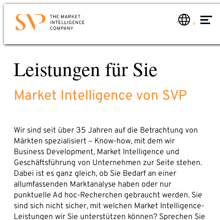
Zum
Hauptinhalt
springen
Kontakt
Leistungen für Sie
Leistungen
Sie möchten wissen, wie Sie Market Intelligence für
Leistungen im Überblick
Ihr Unternehmen nutzen können? Oder mehr über
Market Intelligence von SVP
Marktanalysen
uns erfahren?
Mail oder Anruf genügt. Wir werden uns umgehend
Marktmonitoring global
bei Ihnen melden.
Marktberatung
Wir sind seit über 35 Jahren auf die Betrachtung von
Telefon: +49 6221 – 914 00 0
Märkten spezialisiert – Know-how, mit dem wir
MI-Schulung
E-Mail: service@svp.de
Business Development, Market Intelligence und
Branchen
Geschäftsführung von Unternehmen zur Seite stehen.
Dabei ist es ganz gleich, ob Sie Bedarf an einer
Schreiben Sie uns!
Über uns
allumfassenden Marktanalyse haben oder nur
SVP-Team
punktuelle Ad hoc-Recherchen gebraucht werden. Sie
Name*
sind sich nicht sicher, mit welchen Market Intelligence-
Market Intelligence
Leistungen wir Sie unterstützen können? Sprechen Sie