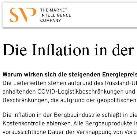
Zum
Hauptinhalt
Kontakt
springen
Die Inflation in de
Sie möchten wissen, wie Sie Market Intellige
für Ihr Unternehmen nutzen können? Oder
mehr über uns erfahren?
Mail oder Anruf genügt. Wir werden uns
Warum wirken sich die steigenden Energieprei
umgehend bei Ihnen melden.
Die Lieferketten stehen aufgrund des Russland-U
anhaltenden COVID-Logistikbeschränkungen und d
Telefon: +49 6221 – 914 00 0
Beschränkungen, die aufgrund der geopolitischen 
E-Mail: service@svp.de
Die Inflation in der Bergbauindustrie schießt in 
Kostenkontrolle ablenken. Alle Bergbauprodukte l
voraussichtliche Dauer der Verknappung von Vorp