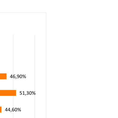
Mit dem Absenden willigen Sie ein, dass die SVP
Deutschland AG Ihre angegebenen Kontaktdaten
elektronisch erhebt, speichert und evtl. verarbeitet.
Weitere Informationen finden Sie in unserer
Datenschutzerklärung
.