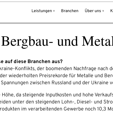
Leistungen
Branchen
Über uns
K
Schreiben Sie uns!
r Bergbau- und Metal
Name*
nce
Unternehmen*
se auf diese Branchen aus?
kraine-Konflikts, der boomenden Nachfrage nach de
E-Mail-Adresse*
er wiederholten Preisrekorde für Metalle und Ber
Spannungen zwischen Russland und der Ukraine verh
Telefon*
die Höhe, da steigende Inputkosten und hohe Verkau
eiden unter den steigenden Lohn-, Diesel- und Stro
rodukten im verarbeitenden Gewerbe noch 10,3 Mon