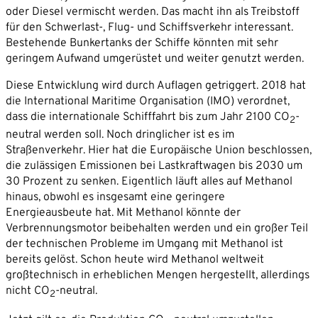
oder Diesel vermischt werden. Das macht ihn als Treibstoff
für den Schwerlast-, Flug- und Schiffsverkehr interessant.
Bestehende Bunkertanks der Schiffe könnten mit sehr
geringem Aufwand umgerüstet und weiter genutzt werden.
Mit dem Absenden willigen Sie ein, dass die SVP
Diese Entwicklung wird durch Auflagen getriggert. 2018 hat
Deutschland AG Ihre angegebenen Kontaktdaten
die International Maritime Organisation (IMO) verordnet,
elektronisch erhebt, speichert und evtl. verarbeitet.
dass die internationale Schifffahrt bis zum Jahr 2100 CO
-
2
Weitere Informationen finden Sie in unserer
neutral werden soll. Noch dringlicher ist es im
Datenschutzerklärung
.
Straßenverkehr. Hier hat die Europäische Union beschlossen,
die zulässigen Emissionen bei Lastkraftwagen bis 2030 um
30 Prozent zu senken. Eigentlich läuft alles auf Methanol
hinaus, obwohl es insgesamt eine geringere
Energieausbeute hat. Mit Methanol könnte der
Verbrennungsmotor beibehalten werden und ein großer Teil
der technischen Probleme im Umgang mit Methanol ist
bereits gelöst. Schon heute wird Methanol weltweit
großtechnisch in erheblichen Mengen hergestellt, allerdings
nicht CO
-neutral.
2