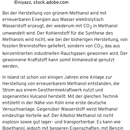
Partner
©niyazz, stock.adobe.com
Karriere
Unternehmen*
Bei der Herstellung von grünem Methanol wird mit
erneuerbaren Energien aus Wasser elektrolytisch
News
Wasserstoff erzeugt, der wiederum mit CO
in Methanol
2
Kontakt
E-Mail-Adresse*
umwandelt wird. Der Kohlenstoff für die Synthese des
Methanols wird nicht, wie bei der bisherigen Herstellung, von
fossilen Brennstoffen geliefert, sondern von CO
, das aus
2
konzentrierten industriellen Rauchgasen gewonnen wird. Der
Telefon*
gewonnene Kraftstoff kann somit klimaneutral genutzt
werden.
Nachricht
In Island ist schon vor einigen Jahren eine Anlage zur
Herstellung von erneuerbarem Methanol entstanden, die
Strom aus einem Geothermiekraftwerk nutzt und
sogenanntes Vulcanol herstellt. Mit der gleichen Technik
entsteht in der Nähe von Köln eine erste deutsche
Versuchsanlage. Gegenüber Wasserstoff weist Methanol
eindeutige Vorteile auf. Der Alkohol Methanol ist nicht
explosiv sowie gut lager- und transportierbar. Es kann wie
Bioethanol, jedoch mit besseren Eigenschaften, mit Benzin