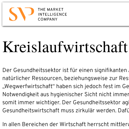
Zum
Hauptinhalt
Kontakt
springen
Kreislaufwirtschaf
Sie möchten wissen, wie Sie Market Intellige
für Ihr Unternehmen nutzen können? Oder
mehr über uns erfahren?
Mail oder Anruf genügt. Wir werden uns
Der Gesundheitssektor ist für einen signifikanten
umgehend bei Ihnen melden.
natürlicher Ressourcen, beziehungsweise zur Ress
„Wegwerfwirtschaft“ haben sich jedoch fest im Ge
Telefon: +49 6221 – 914 00 0
Notwendigkeit aus hygienischer Sicht nicht imme
E-Mail: service@svp.de
somit immer wichtiger. Der Gesundheitssektor agie
Gesundheitswirtschaft muss zirkulär werden. Daf
In allen Bereichen der Wirtschaft herrscht mittl