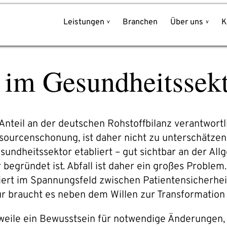
Leistungen
Branchen
Über uns
K
Schreiben Sie uns!
t im Gesundheitssek
Name*
nce
Unternehmen*
 Anteil an der deutschen Rohstoffbilanz verantwort
ourcenschonung, ist daher nicht zu unterschätzen.
E-Mail-Adresse*
sundheitssektor etabliert – gut sichtbar an der Al
r begründet ist. Abfall ist daher ein großes Prob
rt im Spannungsfeld zwischen Patientensicherheit, 
Telefon*
ür braucht es neben dem Willen zur Transformation
erweile ein Bewusstsein für notwendige Änderungen,