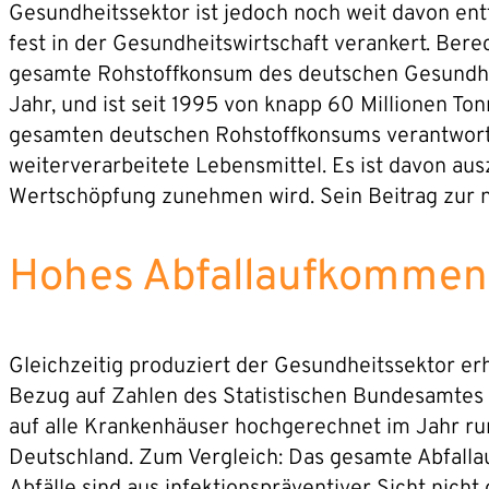
Gesundheitssektor ist jedoch noch weit davon entf
fest in der Gesundheitswirtschaft verankert. Bere
gesamte Rohstoffkonsum des deutschen Gesundheit
Jahr, und ist seit 1995 von knapp 60 Millionen T
gesamten deutschen Rohstoffkonsums verantwortli
weiterverarbeitete Lebensmittel. Es ist davon au
Wertschöpfung zunehmen wird. Sein Beitrag zur n
Hohes Abfallaufkommen
Gleichzeitig produziert der Gesundheitssektor e
Bezug auf Zahlen des Statistischen Bundesamtes au
auf alle Krankenhäuser hochgerechnet im Jahr run
Deutschland. Zum Vergleich: Das gesamte Abfalla
Abfälle sind aus infektionspräventiver Sicht nicht