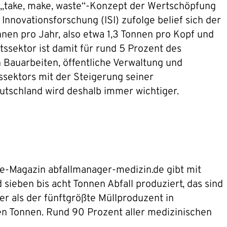
Mit dem Absenden willigen Sie ein, dass die SVP
re „take, make, waste“-Konzept der Wertschöpfung
Deutschland AG Ihre angegebenen Kontaktdaten
Innovationsforschung (ISI) zufolge belief sich der
elektronisch erhebt, speichert und evtl. verarbeitet.
en pro Jahr, also etwa 1,3 Tonnen pro Kopf und
Weitere Informationen finden Sie in unserer
ssektor ist damit für rund 5 Prozent des
Datenschutzerklärung
.
 Bauarbeiten, öffentliche Verwaltung und
ssektors mit der Steigerung seiner
utschland wird deshalb immer wichtiger.
e-Magazin abfallmanager-medizin.de gibt mit
sieben bis acht Tonnen Abfall produziert, das sind
r als der fünftgrößte Müllproduzent in
en Tonnen. Rund 90 Prozent aller medizinischen