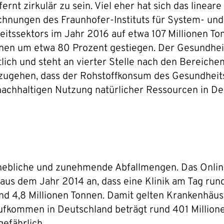
ernt zirkulär zu sein. Viel eher hat sich das linea
chnungen des Fraunhofer-Instituts für System- und 
ssektors im Jahr 2016 auf etwa 107 Millionen Tonn
onnen um etwa 80 Prozent gestiegen. Der Gesundheit
ch und steht an vierter Stelle nach den Bereichen
szugehen, dass der Rohstoffkonsum des Gesundheit
achhaltigen Nutzung natürlicher Ressourcen in De
rhebliche und zunehmende Abfallmengen. Das Onlin
s dem Jahr 2014 an, dass eine Klinik am Tag rund 
d 4,8 Millionen Tonnen. Damit gelten Krankenhäuse
ufkommen in Deutschland beträgt rund 401 Million
 gefährlich.