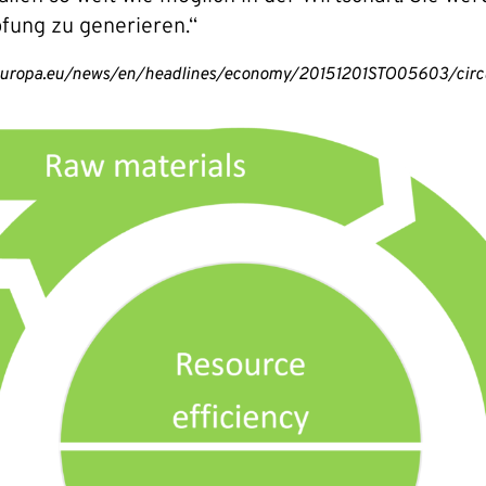
fung zu generieren.“
.europa.eu/news/en/headlines/economy/20151201STO05603/circu