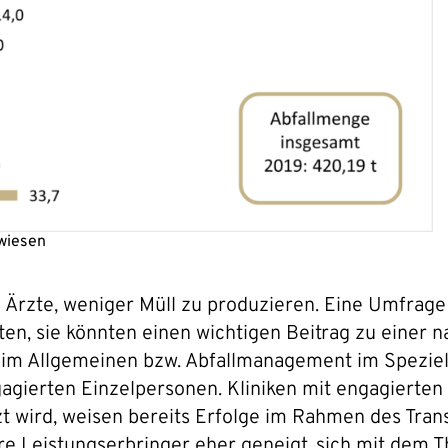
wiesen
d Ärzte, weniger Müll zu produzieren. Eine Umfrag
, sie könnten einen wichtigen Beitrag zu einer na
m Allgemeinen bzw. Abfallmanagement im Speziell
ngagierten Einzelpersonen. Kliniken mit engagiert
zt wird, weisen bereits Erfolge im Rahmen des Tra
e Leistungserbringer eher geneigt, sich mit dem 