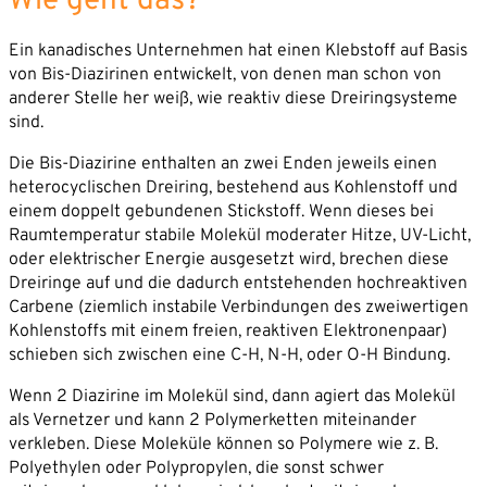
Wie geht das?
Ein kanadisches Unternehmen hat einen Klebstoff auf Basis
von Bis-Diazirinen entwickelt, von denen man schon von
anderer Stelle her weiß, wie reaktiv diese Dreiringsysteme
Mit dem Absenden willigen Sie ein, dass die SVP
sind.
Deutschland AG Ihre angegebenen Kontaktdaten
Die Bis-Diazirine enthalten an zwei Enden jeweils einen
elektronisch erhebt, speichert und evtl. verarbeitet.
heterocyclischen Dreiring, bestehend aus Kohlenstoff und
Weitere Informationen finden Sie in unserer
einem doppelt gebundenen Stickstoff. Wenn dieses bei
Datenschutzerklärung
.
Raumtemperatur stabile Molekül moderater Hitze, UV-Licht,
oder elektrischer Energie ausgesetzt wird, brechen diese
Dreiringe auf und die dadurch entstehenden hochreaktiven
Carbene (ziemlich instabile Verbindungen des zweiwertigen
Kohlenstoffs mit einem freien, reaktiven Elektronenpaar)
schieben sich zwischen eine C-H, N-H, oder O-H Bindung.
Wenn 2 Diazirine im Molekül sind, dann agiert das Molekül
als Vernetzer und kann 2 Polymerketten miteinander
verkleben. Diese Moleküle können so Polymere wie z. B.
Polyethylen oder Polypropylen, die sonst schwer