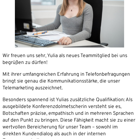
Partner
Karriere
Unternehmen*
News
Kontakt
E-Mail-Adresse*
Wir freuen uns sehr, Yulia als neues Teammitglied bei uns
Telefon*
begrüßen zu dürfen!
Mit ihrer umfangreichen Erfahrung in Telefonbefragungen
Nachricht
bringt sie genau die Kommunikationsstärke, die unser
Telemarketing auszeichnet.
Besonders spannend ist Yulias zusätzliche Qualifikation: Als
ausgebildete Konferenzdolmetscherin versteht sie es,
Botschaften präzise, empathisch und in mehreren Sprachen
auf den Punkt zu bringen. Diese Fähigkeit macht sie zu einer
wertvollen Bereicherung für unser Team – sowohl im
direkten Kundendialog als auch in der internen