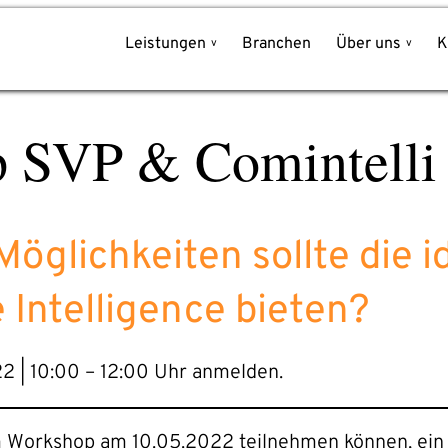
Leistungen
Branchen
Über uns
K
Schreiben Sie uns!
 SVP & Comintelli
Name*
nce
Unternehmen*
glichkeiten sollte die id
E-Mail-Adresse*
 Intelligence bieten?
Telefon*
 | 10:00 – 12:00 Uhr anmelden.
 am Workshop am 10.05.2022 teilnehmen können, ein