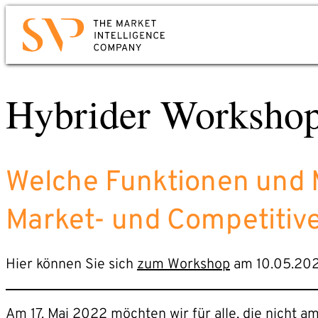
Zum
Hauptinhalt
Kontakt
springen
Hybrider Workshop
Sie möchten wissen, wie Sie Market Intellige
für Ihr Unternehmen nutzen können? Oder
mehr über uns erfahren?
Mail oder Anruf genügt. Wir werden uns
Welche Funktionen und Mö
umgehend bei Ihnen melden.
Market- und Competitive
Telefon: +49 6221 – 914 00 0
E-Mail: service@svp.de
Hier können Sie sich
zum Workshop
am 10.05.2022
Am 17. Mai 2022 möchten wir für alle, die nicht