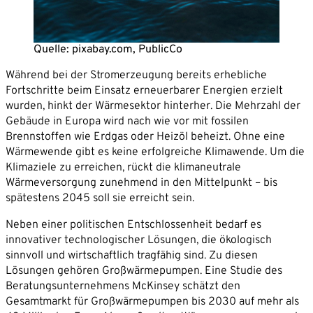
Partner
Karriere
Unternehmen*
Quelle: pixabay.com, PublicCo
News
Während bei der Stromerzeugung bereits erhebliche
Kontakt
E-Mail-Adresse*
Fortschritte beim Einsatz erneuerbarer Energien erzielt
wurden, hinkt der Wärmesektor hinterher. Die Mehrzahl der
Gebäude in Europa wird nach wie vor mit fossilen
Telefon*
Brennstoffen wie Erdgas oder Heizöl beheizt. Ohne eine
Wärmewende gibt es keine erfolgreiche Klimawende. Um die
Klimaziele zu erreichen, rückt die klimaneutrale
Nachricht
Wärmeversorgung zunehmend in den Mittelpunkt – bis
spätestens 2045 soll sie erreicht sein.
Neben einer politischen Entschlossenheit bedarf es
innovativer technologischer Lösungen, die ökologisch
sinnvoll und wirtschaftlich tragfähig sind. Zu diesen
Lösungen gehören Großwärmepumpen. Eine Studie des
Beratungsunternehmens McKinsey schätzt den
Gesamtmarkt für Großwärmepumpen bis 2030 auf mehr als