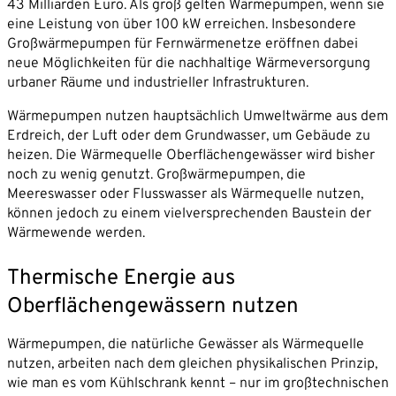
43 Milliarden Euro. Als groß gelten Wärmepumpen, wenn sie
eine Leistung von über 100 kW erreichen. Insbesondere
Großwärmepumpen für Fernwärmenetze eröffnen dabei
neue Möglichkeiten für die nachhaltige Wärmeversorgung
urbaner Räume und industrieller Infrastrukturen.
Mit dem Absenden willigen Sie ein, dass die SVP
Wärmepumpen nutzen hauptsächlich Umweltwärme aus dem
Deutschland AG Ihre angegebenen Kontaktdaten
Erdreich, der Luft oder dem Grundwasser, um Gebäude zu
elektronisch erhebt, speichert und evtl. verarbeitet.
heizen. Die Wärmequelle Oberflächengewässer wird bisher
Weitere Informationen finden Sie in unserer
noch zu wenig genutzt. Großwärmepumpen, die
Datenschutzerklärung
.
Meereswasser oder Flusswasser als Wärmequelle nutzen,
können jedoch zu einem vielversprechenden Baustein der
Wärmewende werden.
Thermische Energie aus
Oberflächengewässern nutzen
Wärmepumpen, die natürliche Gewässer als Wärmequelle
nutzen, arbeiten nach dem gleichen physikalischen Prinzip,
wie man es vom Kühlschrank kennt – nur im großtechnischen